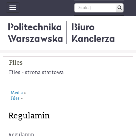
Toggle
navigation
Politechnika
Biuro
Warszawska
Kanclerza
Files
Files - strona startowa
Media
»
Files
»
Regulamin
Regulamin