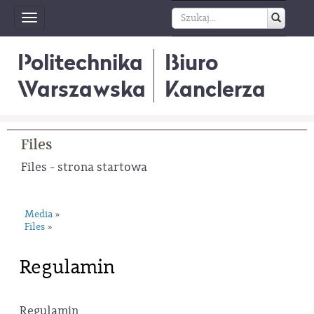
Toggle
navigation
Politechnika
Biuro
Warszawska
Kanclerza
Files
Files - strona startowa
Media
»
Files
»
Regulamin
Regulamin