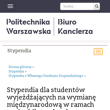
Toggle
navigation
Politechnika
Biuro
Warszawska
Kanclerza
Stypendia
Togg
navi
Strona główna
»
Stypendia
»
Stypendia z Własnego Funduszu Stypendialnego
»
Stypendia dla studentów
wyjeżdżających na wymianę
międzynarodową w ramach