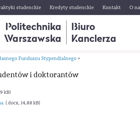
raktyki studenckie
Kredyty studenckie
Kontakt
O na
Politechnika
Biuro
Warszawska
Kanclerza
łasnego Funduszu Stypendialnego
»
udentów i doktorantów
29 kB)
a.
(.docx, 14,88 kB)