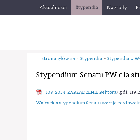
Aktualności
Stypendia
Nagrody
P
Strona główna
Stypendia
Stypendia z W
»
»
Stypendium Senatu PW dla st
108_2024_ZARZĄDZENIE Rektora
(.pdf, 119,
Wniosek o stypendium Senatu wersja edytowaln