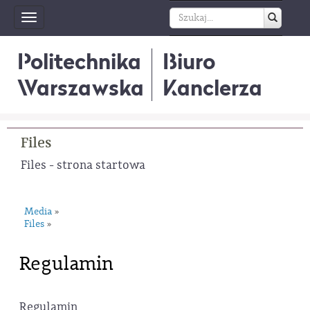
Toggle
navigation
Politechnika
Biuro
Warszawska
Kanclerza
Files
Files - strona startowa
Media
»
Files
»
Regulamin
Regulamin