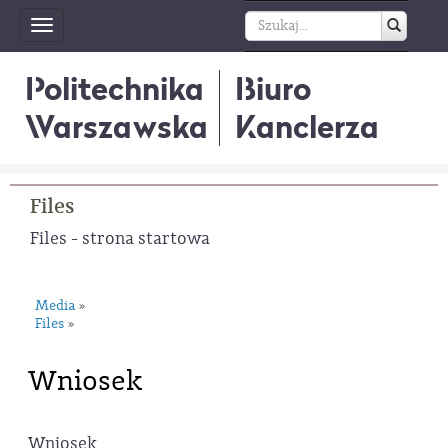
Toggle
navigation
Politechnika
Biuro
Warszawska
Kanclerza
Files
Files - strona startowa
Media
»
Files
»
Wniosek
Wniosek