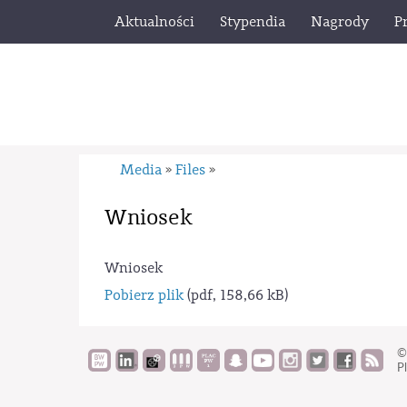
Aktualności
Stypendia
Nagrody
P
Media
Files
»
»
Wniosek
Wniosek
Pobierz plik
(pdf, 158,66 kB)
©
Pl