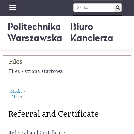
Toggle
navigation
Politechnika
Biuro
Warszawska
Kanclerza
Files
Files - strona startowa
Media
»
Files
»
Referral and Certificate
Referral and Certificate